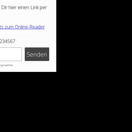
 Dir hier einen Link per
ts zum Online-Reader
1234567
Senden
 gespeichert.